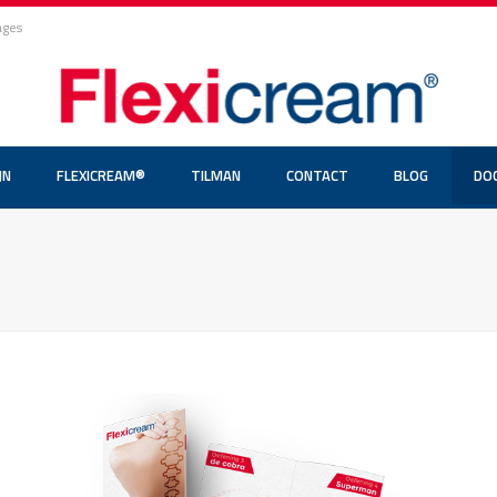
ages
JN
FLEXICREAM®
TILMAN
CONTACT
BLOG
DO