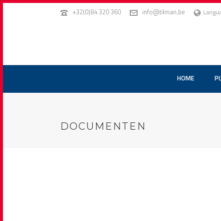
+32(0)84 320 360
info@tilman.be
Langu
HOME
PI
DOCUMENTEN