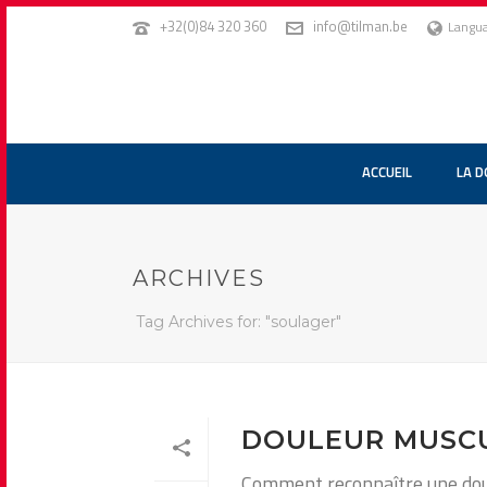
+32(0)84 320 360
info@tilman.be
Langu
ACCUEIL
LA 
ARCHIVES
Tag Archives for: "soulager"
DOULEUR MUSCU
Comment reconnaître une doule