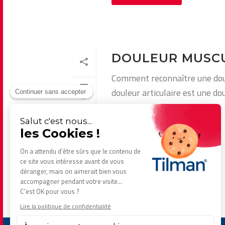
DOULEUR MUSCU
Comment reconnaître une doule
douleur articulaire est une do
0
l’articulation (tissu, os, [...]
0
Lire la suite...