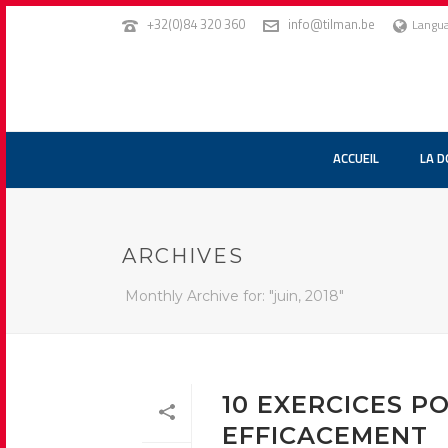
+32(0)84 320 360
info@tilman.be
Langu
ACCUEIL
LA 
ARCHIVES
Monthly Archive for: "juin, 2018"
10 EXERCICES P
EFFICACEMENT