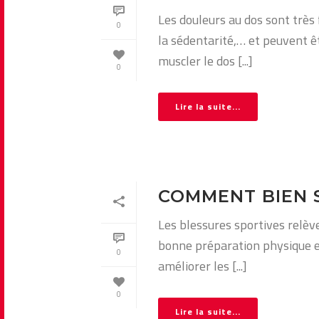
Les douleurs au dos sont trè
0
la sédentarité,… et peuvent êt
muscler le dos [...]
0
Lire la suite...
COMMENT BIEN 
Les blessures sportives relèv
bonne préparation physique es
0
améliorer les [...]
0
Lire la suite...