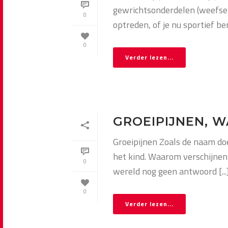
gewrichtsonderdelen (weefsel,
0
optreden, of je nu sportief bent
0
Verder lezen...
GROEIPIJNEN, WA
Groeipijnen Zoals de naam doe
het kind. Waarom verschijnen
0
wereld nog geen antwoord [...
0
Verder lezen...