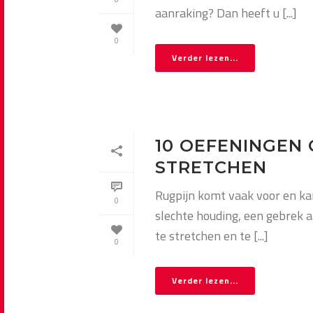
aanraking? Dan heeft u [...]
0
Verder lezen...
10 OEFENINGEN
STRETCHEN
Rugpijn komt vaak voor en kan
0
slechte houding, een gebrek 
te stretchen en te [...]
0
Verder lezen...