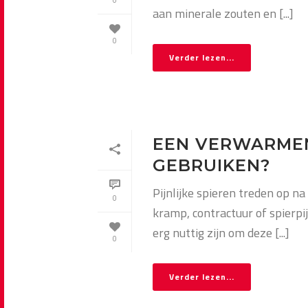
0
aan minerale zouten en [...]
0
Verder lezen...
EEN VERWARMEN
GEBRUIKEN?
Pijnlijke spieren treden op n
0
kramp, contractuur of spier
erg nuttig zijn om deze [...]
0
Verder lezen...