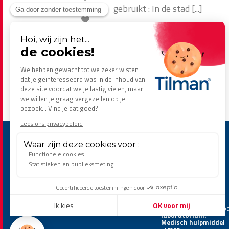
gebruikt : In de stad [...]
0
Verder lezen...
Flexicream
is een pro
laboratorium
.
Medisch hulpmiddel
|