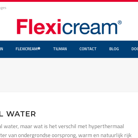
ages
JN
FLEXICREAM®
TILMAN
CONTACT
BLOG
DO
L WATER
 water, maar wat is het verschil met hyperthermaal
er van ondergrondse oorsprong, warm en natuurlijk rijk