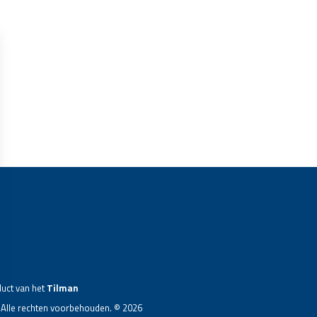
duct van het
Tilman
 Alle rechten voorbehouden. © 2026