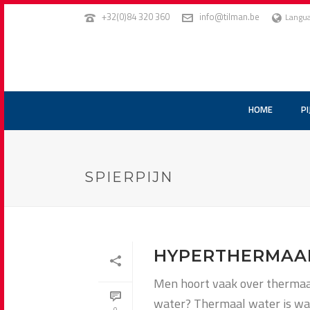
+32(0)84 320 360
info@tilman.be
Langu
HOME
PI
SPIERPIJN
HYPERTHERMAA
Men hoort vaak over thermaal
water? Thermaal water is wat